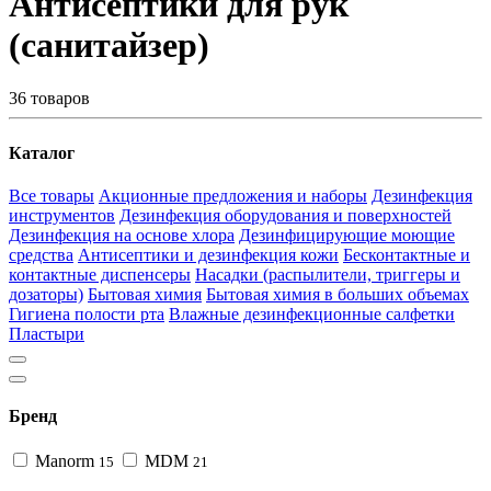
Антисептики для рук
(санитайзер)
36 товаров
Каталог
Все товары
Акционные предложения и наборы
Дезинфекция
инструментов
Дезинфекция оборудования и поверхностей
Дезинфекция на основе хлора
Дезинфицирующие моющие
средства
Антисептики и дезинфекция кожи
Бесконтактные и
контактные диспенсеры
Насадки (распылители, триггеры и
дозаторы)
Бытовая химия
Бытовая химия в больших объемах
Гигиена полости рта
Влажные дезинфекционные салфетки
Пластыри
Бренд
Manorm
MDM
15
21