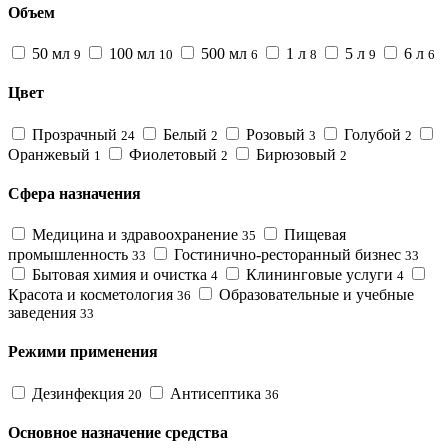
Объем
50 мл
100 мл
500 мл
1 л
5 л
6 л
9
10
6
8
9
6
Цвет
Прозрачный
Белый
Розовый
Голубой
24
2
3
2
Оранжевый
Фиолетовый
Бирюзовый
1
2
2
Сфера назначения
Медицина и здравоохранение
Пищевая
35
промышленность
Гостинично-ресторанный бизнес
33
33
Бытовая химия и очистка
Клининговые услуги
4
4
Красота и косметология
Образовательные и учебные
36
заведения
33
Режими применения
Дезинфекция
Антисептика
20
36
Основное назначение средства