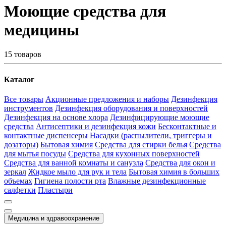
Моющие средства для
медицины
15 товаров
Каталог
Все товары
Акционные предложения и наборы
Дезинфекция
инструментов
Дезинфекция оборудования и поверхностей
Дезинфекция на основе хлора
Дезинфицирующие моющие
средства
Антисептики и дезинфекция кожи
Бесконтактные и
контактные диспенсеры
Насадки (распылители, триггеры и
дозаторы)
Бытовая химия
Средства для стирки белья
Средства
для мытья посуды
Средства для кухонных поверхностей
Средства для ванной комнаты и санузла
Средства для окон и
зеркал
Жидкое мыло для рук и тела
Бытовая химия в больших
объемах
Гигиена полости рта
Влажные дезинфекционные
салфетки
Пластыри
Медицина и здравоохранение