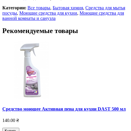
Категории:
Все товары
,
Бытовая химия
,
Средства для мытья
посуды
,
Моющие средства для кухни
,
Моющие средства для
ванной комнаты и санузла
Рекомендуемые товары
Средство моющее Активная пена для кухни DAST 500 мл
140.00 ₴
Купить