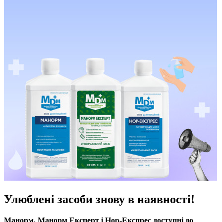
Улюблені засоби знову в наявності!
Манорм, Манорм Експерт і Нор-Експрес доступні до