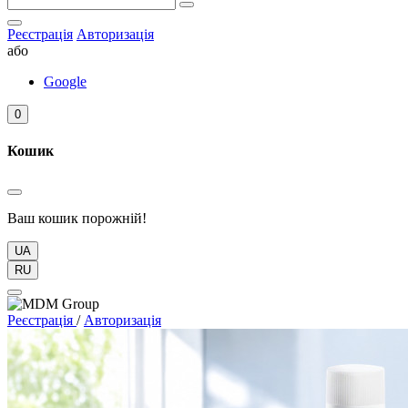
Реєстрація
Авторизація
або
Google
0
Кошик
Ваш кошик порожній!
UA
RU
Реєстрація
/
Авторизація