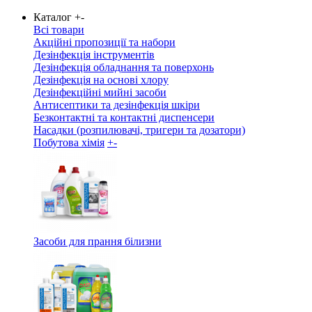
Каталог
+
-
Всі товари
Акційні пропозиції та набори
Дезінфекція інструментів
Дезінфекція обладнання та поверхонь
Дезінфекція на основі хлору
Дезінфекційні мийні засоби
Антисептики та дезінфекція шкіри
Безконтактні та контактні диспенсери
Насадки (розпилювачі, тригери та дозатори)
Побутова хімія
+
-
Засоби для прання білизни