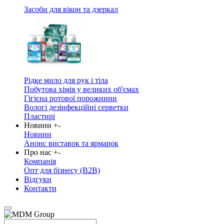
Засоби для вікон та дзеркал
Рідке мило для рук і тіла
Побутова хімія у великих об'ємах
Гігієна ротової порожнини
Вологі дезінфекційні серветки
Пластирі
Новини
+
-
Новини
Анонс виставок та ярмарок
Про нас
+
-
Компанія
Опт для бізнесу (B2B)
Відгуки
Контакти