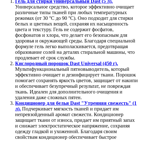
Гель для стирки универсальный Dast (5 л).
Универсальное средство, которое эффективно очищает
различные типы тканей при любых температурных
режимах (от 30 °С до 90 °С). Оно подходит для стирки
белых и цветных вещей, сохраняя их насыщенность
цвета и текстуру. Гель не содержит фосфатов,
фосфонатов и хлора, что делает его безопасным для
здоровья и окружающей среды. Благодаря специальной
формуле гель легко выполаскивается, предотвращая
образование солей на деталях стиральной машины, что
продлевает её срок службы.
Кислородный порошок Dast Universal (450 г).
Мультифункциональный пятновыводитель, который
эффективно очищает и дезинфицирует ткани. Порошок
помогает сохранять яркость цветов, защищает от накипи
и обеспечивает безупречный результат, не повреждая
ткань. Идеален для дополнительного очищения и
удаления даже сложных пятен.
Кондиционер для белья Dast "Утренняя свежесть" (1
л).
Подчеркивает мягкость тканей и придает им
непревзойденный аромат свежести. Кондиционер
защищает ткани от износа, придает им приятный запах
и снижает электростатическое напряжение, сохраняя
одежду гладкой и ухоженной. Благодаря своим
свойствам кондиционер обеспечивает быстрое