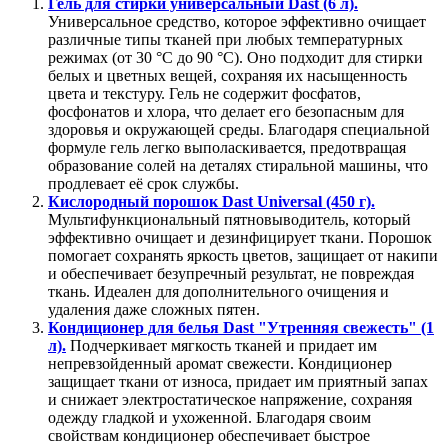
Гель для стирки универсальный Dast (6 л).
Универсальное средство, которое эффективно очищает
различные типы тканей при любых температурных
режимах (от 30 °С до 90 °С). Оно подходит для стирки
белых и цветных вещей, сохраняя их насыщенность
цвета и текстуру. Гель не содержит фосфатов,
фосфонатов и хлора, что делает его безопасным для
здоровья и окружающей среды. Благодаря специальной
формуле гель легко выполаскивается, предотвращая
образование солей на деталях стиральной машины, что
продлевает её срок службы.
Кислородный порошок Dast Universal (450 г).
Мультифункциональный пятновыводитель, который
эффективно очищает и дезинфицирует ткани. Порошок
помогает сохранять яркость цветов, защищает от накипи
и обеспечивает безупречный результат, не повреждая
ткань. Идеален для дополнительного очищения и
удаления даже сложных пятен.
Кондиционер для белья Dast "Утренняя свежесть" (1
л).
Подчеркивает мягкость тканей и придает им
непревзойденный аромат свежести. Кондиционер
защищает ткани от износа, придает им приятный запах
и снижает электростатическое напряжение, сохраняя
одежду гладкой и ухоженной. Благодаря своим
свойствам кондиционер обеспечивает быстрое