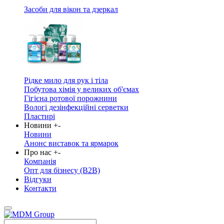
Засоби для вікон та дзеркал
Рідке мило для рук і тіла
Побутова хімія у великих об'ємах
Гігієна ротової порожнини
Вологі дезінфекційні серветки
Пластирі
Новини
+
-
Новини
Анонс виставок та ярмарок
Про нас
+
-
Компанія
Опт для бізнесу (B2B)
Відгуки
Контакти