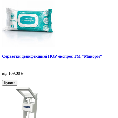
Серветки дезінфекційні НОР-експрес ТМ "Манорм"
від 109.00 ₴
Купити