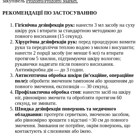
закупівель
Prozorro/Prozorro Market
.
РЕКОМЕНДАЦІЇ ПО ЗАСТОСУВАННЮ
Гігієнічна дезінфекція рук:
нанести 3 мл засобу на суху
шкіру рук і втирати за стандартною методикою до
повного висихання (15 секунд).
Хірургічна дезінфекція рук:
перед процедурою вимити
руки та передпліччя теплою водою з милом і висушити;
нанести 2 порції засобу (не менше 6 мл) та втирати
протягом 5 хвилин, підтримуючи шкіру вологою;
рукавички надягати після повного висихання.
Антимікробна дія — до 3 годин.
Антисептична обробка шкіри (ін’єкційне, операційне
поле):
обробити змоченим тампоном або зрошенням до
повного змочення, експозиція — 30 секунд.
Профілактична обробка стоп
: нанести засіб на шкіру
ніг, рівномірно змочити та обробляти протягом 60
секунд, не змивати.
Швидка дезінфекція поверхонь та медичного
обладнання:
протерти серветкою, змоченою засобом,
або рівномірно зрошити з відстані ~30 см до повного
змочення. Змивання не потрібне, окрім поверхонь, що
контактують зі слизовими або їжею.