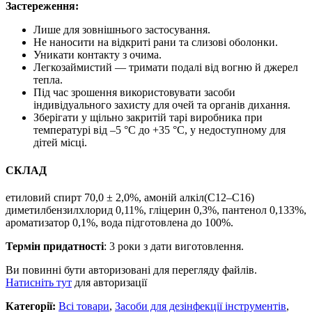
Застереження:
Лише для зовнішнього застосування.
Не наносити на відкриті рани та слизові оболонки.
Уникати контакту з очима.
Легкозаймистий — тримати подалі від вогню й джерел
тепла.
Під час зрошення використовувати засоби
індивідуального захисту для очей та органів дихання.
Зберігати у щільно закритій тарі виробника при
температурі від –5 °C до +35 °C, у недоступному для
дітей місці.
СКЛАД
етиловий спирт 70,0 ± 2,0%, амоній алкіл(C12–C16)
диметилбензилхлорид 0,11%, гліцерин 0,3%, пантенол 0,133%,
ароматизатор 0,1%, вода підготовлена до 100%.
Термін придатності
: 3 роки з дати виготовлення.
Ви повинні бути авторизовані для перегляду файлів.
Натисніть тут
для авторизації
Категорії:
Всі товари
,
Засоби для дезінфекції інструментів
,