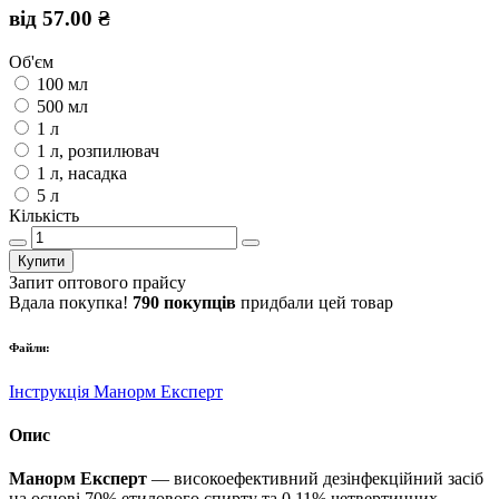
від 57.00 ₴
Об'єм
100 мл
500 мл
1 л
1 л, розпилювач
1 л, насадка
5 л
Кількість
Купити
Запит оптового прайсу
Вдала покупка!
790 покупців
придбали цей товар
Файли:
Інструкція Манорм Експерт
Опис
Манорм Експерт
— високоефективний дезінфекційний засіб
на основі 70% етилового спирту та 0,11% четвертинних