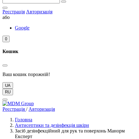
Реєстрація
Авторизація
або
Google
0
Кошик
Ваш кошик порожній!
UA
RU
Реєстрація
/
Авторизація
Головна
Антисептики та дезінфекція шкіри
Засіб дезінфекційний для рук та поверхонь Манорм
Експерт