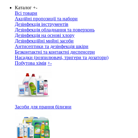
Каталог
+
-
Всі товари
Акційні пропозиції та набори
Дезінфекція інструментів
Дезінфекція обладнання та поверхонь
Дезінфекція на основі хлору
Дезінфекційні мийні засоби
Антисептики та дезінфекція шкіри
Безконтактні та контактні диспенсери
Насадки (розпилювачі, тригери та дозатори)
Побутова хімія
+
-
Засоби для прання білизни