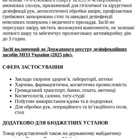
амонієвих сполук, призначений для гігієнічної та хірургічної
дезінфекції рук, антисептичної обробки шкіри, профілактики
грибкових захворювань стоп та швидкої дезінфекції
невеликих поверхонь і медичного приладдя. Засіб не
пересушує шкіру, містить зволожуючі компоненти, не залишає
липкого шару та забезпечує пролонговану антимікробну дію
до 3 годин.
Засіб включений до Державного реєстру дезінфекційних
засобів МОЗ України (2025 рік).
СФЕРА ЗАСТОСУВАННЯ
Заклади охорони здоров’я, лабораторії, аптеки
Харчова, фармацевтична, косметична промисловість
Громадський транспорт, банки, пошта, митниці
Косметологія, салони, тату-студії
Побутове використання вдома та в подорожах
Для обробки рук, операційного та ін’єкційного поля,
стоп
ДОДАТКОВО ДЛЯ БЮДЖЕТНИХ УСТАНОВ
Товар представлений також на державному майданчику