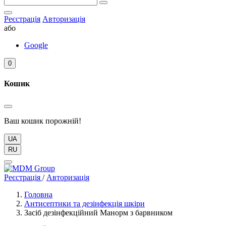
Реєстрація
Авторизація
або
Google
0
Кошик
Ваш кошик порожній!
UA
RU
Реєстрація
/
Авторизація
Головна
Антисептики та дезінфекція шкіри
Засіб дезінфекційний Манорм з барвником