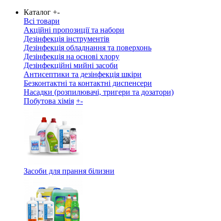
Каталог
+
-
Всі товари
Акційні пропозиції та набори
Дезінфекція інструментів
Дезінфекція обладнання та поверхонь
Дезінфекція на основі хлору
Дезінфекційні мийні засоби
Антисептики та дезінфекція шкіри
Безконтактні та контактні диспенсери
Насадки (розпилювачі, тригери та дозатори)
Побутова хімія
+
-
Засоби для прання білизни