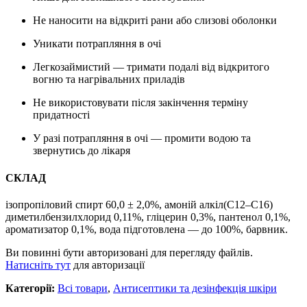
Не наносити на відкриті рани або слизові оболонки
Уникати потрапляння в очі
Легкозаймистий — тримати подалі від відкритого
вогню та нагрівальних приладів
Не використовувати після закінчення терміну
придатності
У разі потрапляння в очі — промити водою та
звернутись до лікаря
СКЛАД
ізопропіловий спирт 60,0 ± 2,0%, амоній алкіл(C12–C16)
диметилбензилхлорид 0,11%, гліцерин 0,3%, пантенол 0,1%,
ароматизатор 0,1%, вода підготовлена — до 100%, барвник.
Ви повинні бути авторизовані для перегляду файлів.
Натисніть тут
для авторизації
Категорії:
Всі товари
,
Антисептики та дезінфекція шкіри