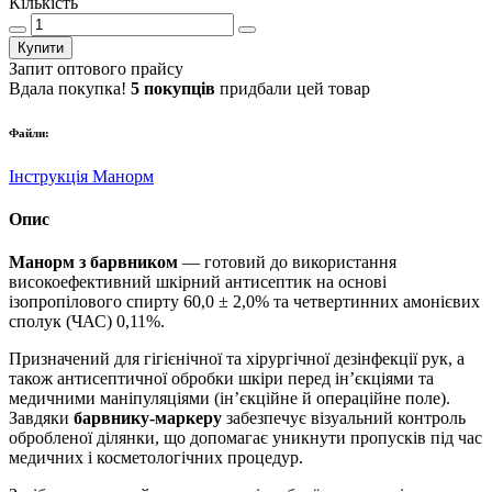
Кількість
Купити
Запит оптового прайсу
Вдала покупка!
5 покупців
придбали цей товар
Файли:
Інструкція Манорм
Опис
Манорм з барвником
— готовий до використання
високоефективний шкірний антисептик на основі
ізопропілового спирту 60,0 ± 2,0% та четвертинних амонієвих
сполук (ЧАС) 0,11%.
Призначений для гігієнічної та хірургічної дезінфекції рук, а
також антисептичної обробки шкіри перед ін’єкціями та
медичними маніпуляціями (ін’єкційне й операційне поле).
Завдяки
барвнику-маркеру
забезпечує візуальний контроль
обробленої ділянки, що допомагає уникнути пропусків під час
медичних і косметологічних процедур.