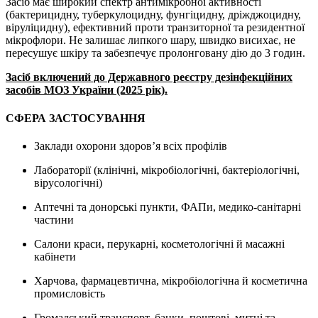
Засіб має широкий спектр антимікробної активності
(бактерицидну, туберкулоцидну, фунгіцидну, дріжджоцидну,
віруліцидну), ефективний проти транзиторної та резидентної
мікрофлори. Не залишає липкого шару, швидко висихає, не
пересушує шкіру та забезпечує пролонговану дію до 3 годин.
Засіб включений до Державного реєстру дезінфекційних
засобів МОЗ України (2025 рік).
СФЕРА ЗАСТОСУВАННЯ
Заклади охорони здоров’я всіх профілів
Лабораторії (клінічні, мікробіологічні, бактеріологічні,
вірусологічні)
Аптечні та донорські пункти, ФАПи, медико-санітарні
частини
Салони краси, перукарні, косметологічні й масажні
кабінети
Харчова, фармацевтична, мікробіологічна й косметична
промисловість
Громадський транспорт, банки, поштові, митні та