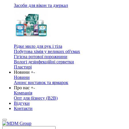
Засоби для вікон та дзеркал
Рідке мило для рук і тіла
Побутова хімія у великих об'ємах
Гігієна ротової порожнини
Вологі дезінфекційні серветки
Пластирі
Новини
+
-
Новини
Анонс виставок та ярмарок
Про нас
+
-
Компанія
Опт для бізнесу (B2B)
Відгуки
Контакти