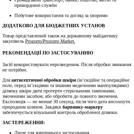
прикордонні служби
Побутове використання та догляд за хворими
ДОДАТКОВО ДЛЯ БЮДЖЕТНИХ УСТАНОВ
Товар представлений також на державному майданчику
закупівель
Prozorro/Prozorro Market
.
РЕКОМЕНДАЦІЇ ПО ЗАСТОСУВАННЮ
Засіб використовувати нерозведеним. Після обробки змивання
не потрібне.
Для
антисептичної обробки шкіри
(ін’єкційне та операційне
поле, перед ін’єкціями та іншими медичними маніпуляціями)
ділянку шкіри двічі протерти стерильними тампонами,
змоченими засобом, або обробити до повного змочення.
Експозиція — не менше 30 секунд, після чого дати висохнути
природним шляхом. Завдяки
барвнику-маркеру
забезпечується візуальний контроль обробленої ділянки.
ЗАСТЕРЕЖЕННЯ:
Лише для зовнішнього застосування