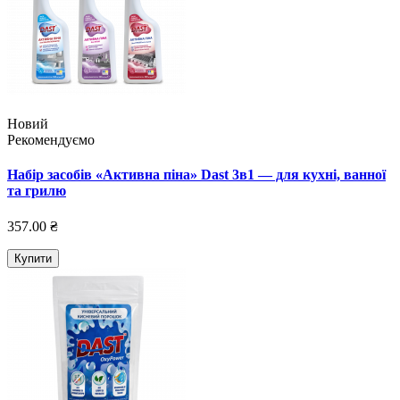
Новий
Рекомендуємо
Набір засобів «Активна піна» Dast 3в1 — для кухні, ванної
та грилю
357.00 ₴
Купити