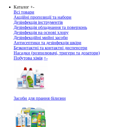
Каталог
+
-
Всі товари
Акційні пропозиції та набори
Дезінфекція інструментів
Дезінфекція обладнання та поверхонь
Дезінфекція на основі хлору
Дезінфекційні мийні засоби
Антисептики та дезінфекція шкіри
Безконтактні та контактні диспенсери
Насадки (розпилювачі, тригери та дозатори)
Побутова хімія
+
-
Засоби для прання білизни