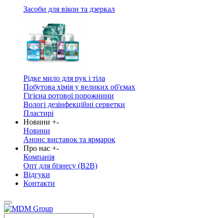
Засоби для вікон та дзеркал
Рідке мило для рук і тіла
Побутова хімія у великих об'ємах
Гігієна ротової порожнини
Вологі дезінфекційні серветки
Пластирі
Новини
+
-
Новини
Анонс виставок та ярмарок
Про нас
+
-
Компанія
Опт для бізнесу (B2B)
Відгуки
Контакти