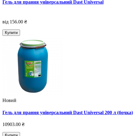
Гель для прання універсальний Dast Universal
від 156.00 ₴
Купити
Новий
Гель для прання універсальний Dast Universal 200 л (бочка)
10903.00 ₴
Купити