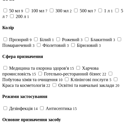
50 мл
100 мл
300 мл
500 мл
1 л
5
9
7
2
7
1
л
200 л
7
1
Колір
Прозорий
Білий
Рожевий
Блакитний
9
1
3
3
Помаранчевий
Фіолетовий
Бірюзовий
3
3
3
Сфера призначення
Медицина та охорона здоров'я
Харчова
15
промисловість
Готельно-ресторанний бізнес
15
22
Побутова хімія та очищення
Клінінгові послуги
10
5
Краса та косметологія
Освітні та навчальні заклади
22
20
Режими застосування
Дезінфекція
Антисептика
14
15
Основне призначення засобу