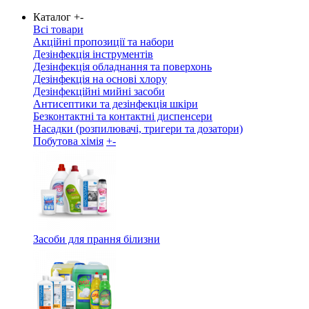
Каталог
+
-
Всі товари
Акційні пропозиції та набори
Дезінфекція інструментів
Дезінфекція обладнання та поверхонь
Дезінфекція на основі хлору
Дезінфекційні мийні засоби
Антисептики та дезінфекція шкіри
Безконтактні та контактні диспенсери
Насадки (розпилювачі, тригери та дозатори)
Побутова хімія
+
-
Засоби для прання білизни