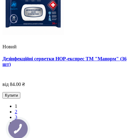
Новий
Дезінфекційні серветки НОР-експрес ТМ "Манорм" (36
шт)
від 84.00 ₴
Купити
1
2
3