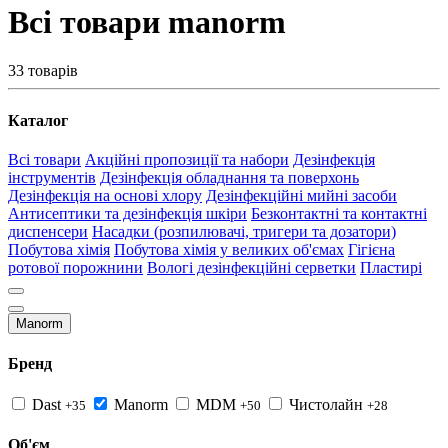
Всі товари manorm
33 товарів
Каталог
Всі товари
Акційні пропозиції та набори
Дезінфекція
інструментів
Дезінфекція обладнання та поверхонь
Дезінфекція на основі хлору
Дезінфекційні мийні засоби
Антисептики та дезінфекція шкіри
Безконтактні та контактні
диспенсери
Насадки (розпилювачі, тригери та дозатори)
Побутова хімія
Побутова хімія у великих об'ємах
Гігієна
ротової порожнини
Вологі дезінфекційні серветки
Пластирі
Manorm
Бренд
Dast
Manorm
MDM
Чистолайн
+35
+50
+28
Об'єм