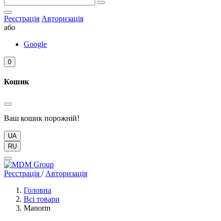
Реєстрація
Авторизація
або
Google
0
Кошик
Ваш кошик порожній!
UA
RU
Реєстрація
/
Авторизація
Головна
Всі товари
Manorm