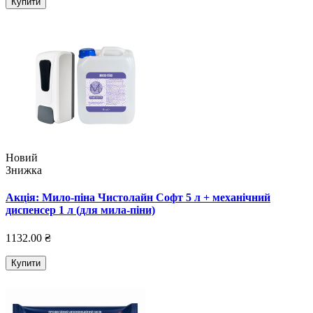
Купити
Новий
Знижка
Акція: Мило-піна Чистолайн Софт 5 л + механічний
диспенсер 1 л (для мила-піни)
1132.00 ₴
Купити