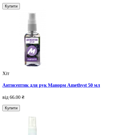
Купити
Хіт
Антисептик для рук Манорм Amethyst 50 мл
від 66.00 ₴
Купити