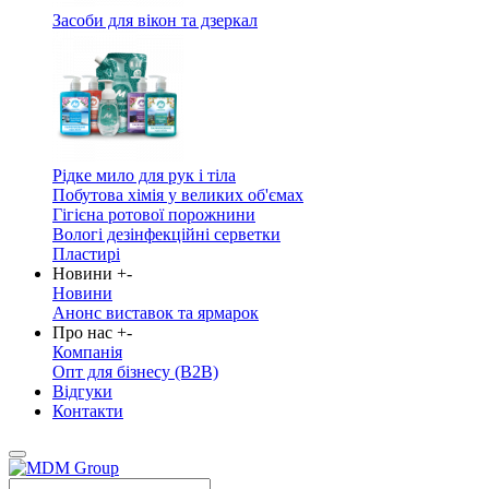
Засоби для вікон та дзеркал
Рідке мило для рук і тіла
Побутова хімія у великих об'ємах
Гігієна ротової порожнини
Вологі дезінфекційні серветки
Пластирі
Новини
+
-
Новини
Анонс виставок та ярмарок
Про нас
+
-
Компанія
Опт для бізнесу (B2B)
Відгуки
Контакти