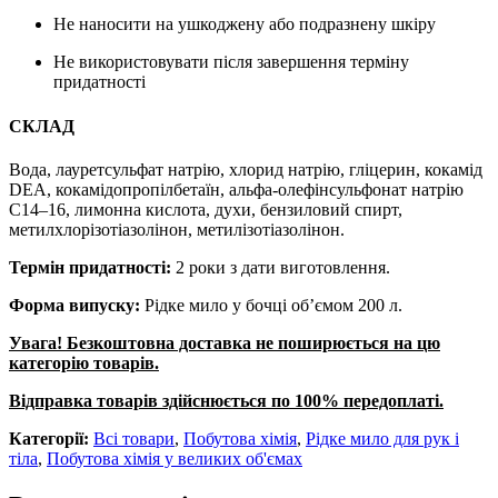
Не наносити на ушкоджену або подразнену шкіру
Не використовувати після завершення терміну
придатності
СКЛАД
Вода, лауретсульфат натрію, хлорид натрію, гліцерин, кокамід
DEA, кокамідопропілбетаїн, альфа-олефінсульфонат натрію
C14–16, лимонна кислота, духи, бензиловий спирт,
метилхлорізотіазолінон, метилізотіазолінон.
Термін придатності:
2 роки з дати виготовлення.
Форма випуску:
Рідке мило у бочці об’ємом 200 л.
Увага! Безкоштовна доставка не поширюється на цю
категорію товарів.
Відправка товарів здійснюється по 100% передоплаті.
Категорії:
Всі товари
,
Побутова хімія
,
Рідке мило для рук і
тіла
,
Побутова хімія у великих об'ємах