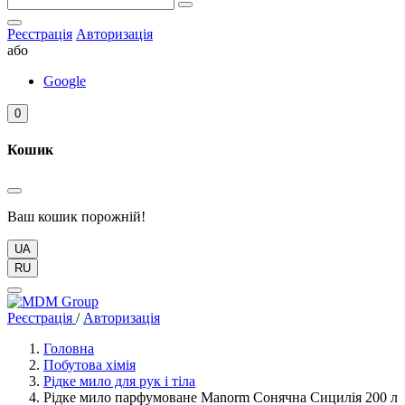
Реєстрація
Авторизація
або
Google
0
Кошик
Ваш кошик порожній!
UA
RU
Реєстрація
/
Авторизація
Головна
Побутова хімія
Рідке мило для рук і тіла
Рідке мило парфумоване Manorm Сонячна Сицилія 200 л