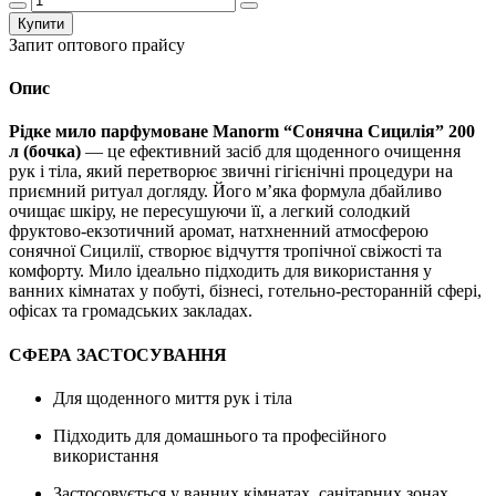
Купити
Запит оптового прайсу
Опис
Рідке мило парфумоване Manorm “Сонячна Сицилія” 200
л (бочка)
— це ефективний засіб для щоденного очищення
рук і тіла, який перетворює звичні гігієнічні процедури на
приємний ритуал догляду. Його м’яка формула дбайливо
очищає шкіру, не пересушуючи її, а легкий солодкий
фруктово-екзотичний аромат, натхненний атмосферою
сонячної Сицилії, створює відчуття тропічної свіжості та
комфорту. Мило ідеально підходить для використання у
ванних кімнатах у побуті, бізнесі, готельно-ресторанній сфері,
офісах та громадських закладах.
СФЕРА ЗАСТОСУВАННЯ
Для щоденного миття рук і тіла
Підходить для домашнього та професійного
використання
Застосовується у ванних кімнатах, санітарних зонах,