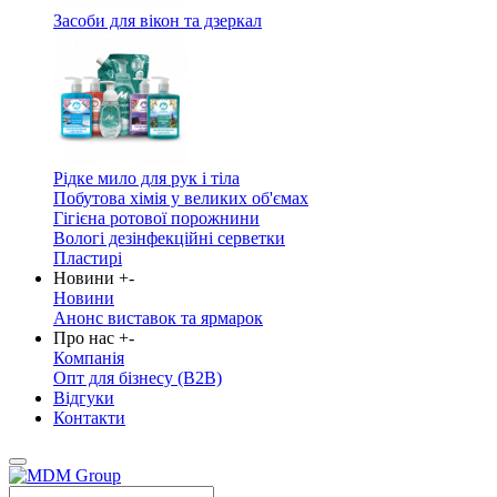
Засоби для вікон та дзеркал
Рідке мило для рук і тіла
Побутова хімія у великих об'ємах
Гігієна ротової порожнини
Вологі дезінфекційні серветки
Пластирі
Новини
+
-
Новини
Анонс виставок та ярмарок
Про нас
+
-
Компанія
Опт для бізнесу (B2B)
Відгуки
Контакти