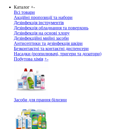
Каталог
+
-
Всі товари
Акційні пропозиції та набори
Дезінфекція інструментів
Дезінфекція обладнання та поверхонь
Дезінфекція на основі хлору
Дезінфекційні мийні засоби
Антисептики та дезінфекція шкіри
Безконтактні та контактні диспенсери
Насадки (розпилювачі, тригери та дозатори)
Побутова хімія
+
-
Засоби для прання білизни