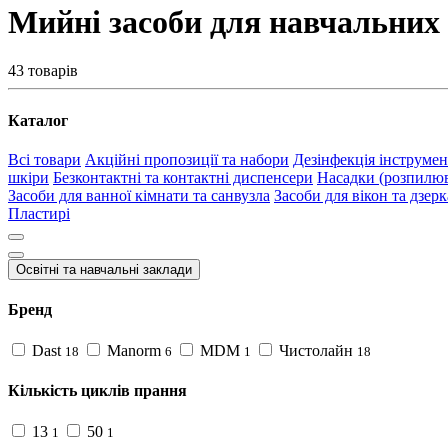
Мийні засоби для навчальних 
43 товарів
Каталог
Всі товари
Акційні пропозиції та набори
Дезінфекція інструмен
шкіри
Безконтактні та контактні диспенсери
Насадки (розпилюва
Засоби для ванної кімнати та санвузла
Засоби для вікон та дзер
Пластирі
Освітні та навчальні заклади
Бренд
Dast
Manorm
MDM
Чистолайн
18
6
1
18
Кількість циклів прання
13
50
1
1