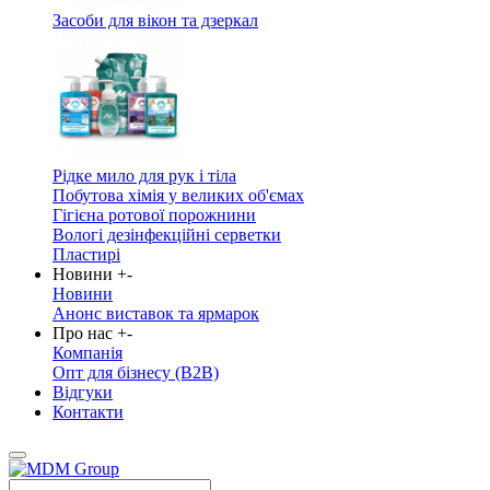
Засоби для вікон та дзеркал
Рідке мило для рук і тіла
Побутова хімія у великих об'ємах
Гігієна ротової порожнини
Вологі дезінфекційні серветки
Пластирі
Новини
+
-
Новини
Анонс виставок та ярмарок
Про нас
+
-
Компанія
Опт для бізнесу (B2B)
Відгуки
Контакти