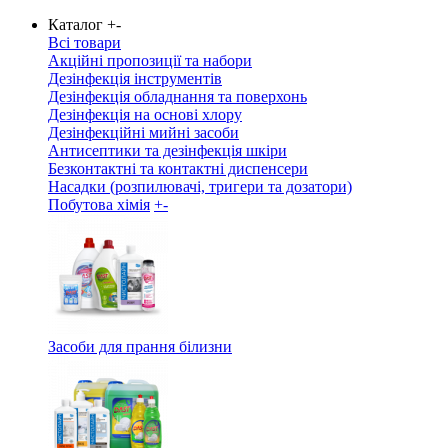
Каталог
+
-
Всі товари
Акційні пропозиції та набори
Дезінфекція інструментів
Дезінфекція обладнання та поверхонь
Дезінфекція на основі хлору
Дезінфекційні мийні засоби
Антисептики та дезінфекція шкіри
Безконтактні та контактні диспенсери
Насадки (розпилювачі, тригери та дозатори)
Побутова хімія
+
-
Засоби для прання білизни