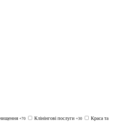
 очищення
Клінінгові послуги
Краса та
+70
+30