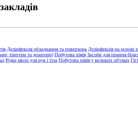
закладів
тів
Дезінфекція обладнання та поверхонь
Дезінфекція на основі 
чі, тригери та дозатори)
Побутова хімія
Засоби для прання біли
кал
Рідке мило для рук і тіла
Побутова хімія у великих об'ємах
Гіг