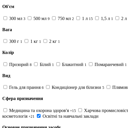
Об'єм
300 мл
500 мл
750 мл
1 л
1,5 л
2 л
3
9
2
15
1
Вага
300 г
1 кг
2 кг
1
1
1
Колір
Прозорий
Білий
Блакитний
Помаранчевий
8
1
1
1
Вид
Гель для прання
Кондиціонер для білизни
Плямов
6
5
Сфера призначення
Медицина та охорона здоров'я
Харчова промисловіс
+15
косметологія
Освітні та навчальні заклади
+21
Основне призначення засобу