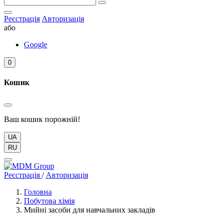
Реєстрація
Авторизація
або
Google
0
Кошик
Ваш кошик порожній!
UA
RU
Реєстрація
/
Авторизація
Головна
Побутова хімія
Мийні засоби для навчальних закладів