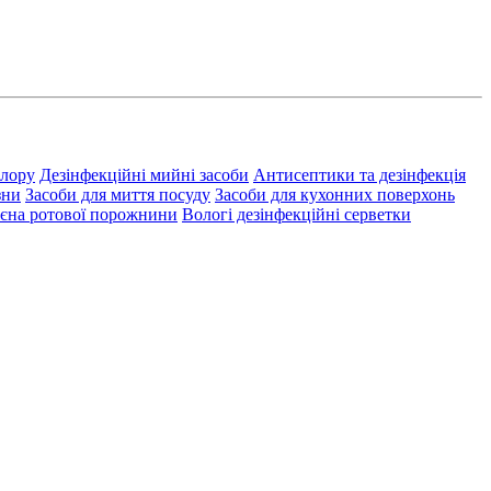
хлору
Дезінфекційні мийні засоби
Антисептики та дезінфекція
зни
Засоби для миття посуду
Засоби для кухонних поверхонь
ієна ротової порожнини
Вологі дезінфекційні серветки