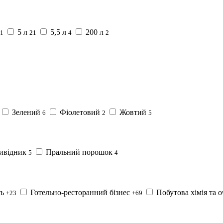
5 л
5,5 л
200 л
1
21
4
2
Зелений
Фіолетовий
Жовтий
6
2
5
ивідник
Пральний порошок
5
4
ть
Готельно-ресторанний бізнес
Побутова хімія та
+23
+69