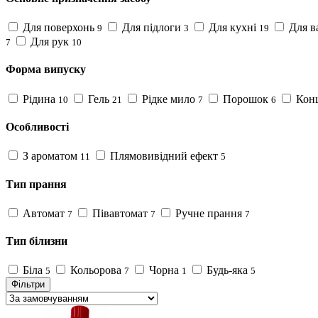
Для поверхонь
Для підлоги
Для кухні
Для в
9
3
19
Для рук
7
10
Форма випуску
Рідина
Гель
Рідке мило
Порошок
Кон
10
21
7
6
Особливості
З ароматом
Плямовивідний ефект
11
5
Тип прання
Автомат
Півавтомат
Ручне прання
7
7
7
Тип білизни
Біла
Кольорова
Чорна
Будь-яка
5
7
1
5
Фільтри