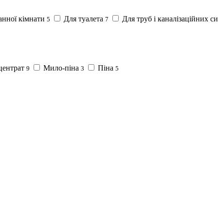
анної кімнати
Для туалета
Для труб і каналізаційних с
5
7
центрат
Мило-піна
Піна
9
3
5