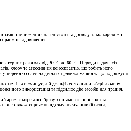
езамінний помічник для чистоти та догляду за кольоровими
 справжнє задоволення.
ратурних режимах від 30 °С до 60 °С. Підходить для всіх
натів, хлору та агресивних консервантів, що робить його
чи утворенню солей на деталях пральної машини, що подовжує її
к не тільки очищує, а й дезінфікує тканини, зберігаючи їх
 щоденного використання та підсилює дію засобів для прання,
ий аромат морського бризу з нотами солоної води та
ндиціонер також сприяє швидкому висиханню білизни,