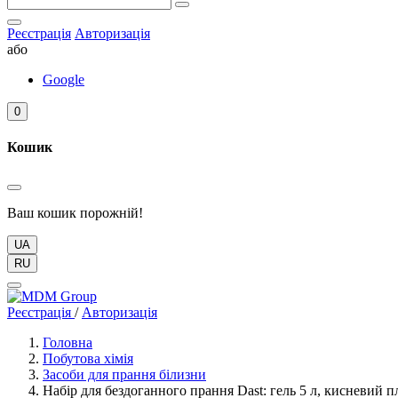
Реєстрація
Авторизація
або
Google
0
Кошик
Ваш кошик порожній!
UA
RU
Реєстрація
/
Авторизація
Головна
Побутова хімія
Засоби для прання білизни
Набір для бездоганного прання Dast: гель 5 л, кисневий п