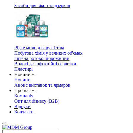
Засоби для вікон та дзеркал
Рідке мило для рук і тіла
Побутова хімія у великих об'ємах
Гігієна ротової порожнини
Вологі дезінфекційні серветки
Пластирі
Новини
+
-
Новини
Анонс виставок та ярмарок
Про нас
+
-
Компанія
Опт для бізнесу (B2B)
Відгуки
Контакти