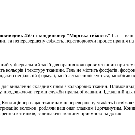
мовивідник 450 г і кондиціонер "Морська свіжість" 1 л
— ваш н
анин та неперевершену свіжість, перетворюючи процес прання на
ний універсальний засіб для прання кольорових тканин при темпе
ть кольорів і текстуру тканини. Гель не містить фосфатів, фосфо
дяки спеціальній формулі, засіб легко споліскується, запобігаю
 для видалення складних плям з кольорових тканин. Плямовивідни
ипу, продовжуючи термін служби пральної машини. Ідеальний для
.
Кондиціонер надає тканинам неперевершену м'якість і освіжаюч
ктризацію волокон, роблячи ваш одяг гладким і доглянутим. Ко
утворенню катишків, залишаючи тканину приємною на дотик.