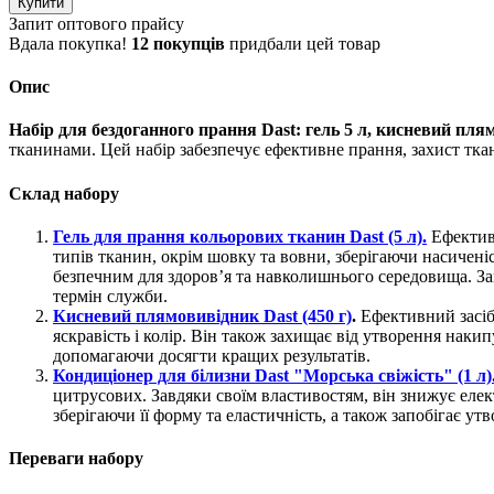
Купити
Запит оптового прайсу
Вдала покупка!
12 покупців
придбали цей товар
Опис
Набір для бездоганного прання Dast: гель 5 л, кисневий пля
тканинами. Цей набір забезпечує ефективне прання, захист тк
Склад набору
Гель для прання кольорових тканин Dast (5 л).
Ефектив
типів тканин, окрім шовку та вовни, зберігаючи насиченіс
безпечним для здоров’я та навколишнього середовища. Зав
термін служби.
Кисневий плямовивідник Dast (450 г)
.
Ефективний засіб
яскравість і колір. Він також захищає від утворення нак
допомагаючи досягти кращих результатів.
Кондиціонер для білизни Dast "Морська свіжість" (1 л)
цитрусових. Завдяки своїм властивостям, він знижує еле
зберігаючи її форму та еластичність, а також запобігає 
Переваги набору