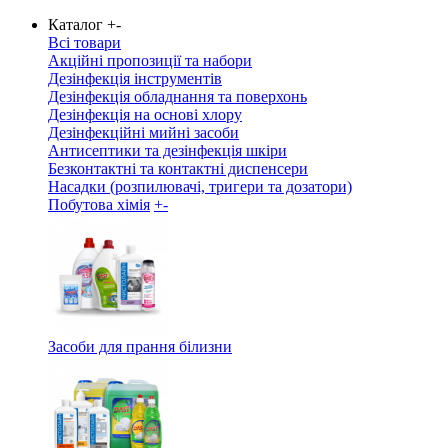
Каталог
+
-
Всі товари
Акційні пропозиції та набори
Дезінфекція інструментів
Дезінфекція обладнання та поверхонь
Дезінфекція на основі хлору
Дезінфекційні мийні засоби
Антисептики та дезінфекція шкіри
Безконтактні та контактні диспенсери
Насадки (розпилювачі, тригери та дозатори)
Побутова хімія
+
-
Засоби для прання білизни