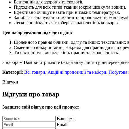
Безпечний для здоров’я та екології.
Підходить для всіх типів тканин (окрім шовку та вовни).
Ефективно очищує навіть при низьких температурах.
Запобігає зношуванню тканин та продовжує термін служ
Легко споліскується та зберігає насиченість кольорів.
Цей набір ідеально підходить для:
Щоденного прання білизни, одягу та інших текстильних в
Сімейного використання, зокрема для прання дитячих реч
Тих, хто цінує високу якість прання та екологічність.
З набором
Dast
ви отримаєте бездоганну чистоту, неперевершену
Категорії:
Всі товари
,
Акційні пропозиції та набори
,
Побутова 
Відгуки
Відгуки про товар
Залиште свій відгук про цей продукт
Ваше ім'я
Email