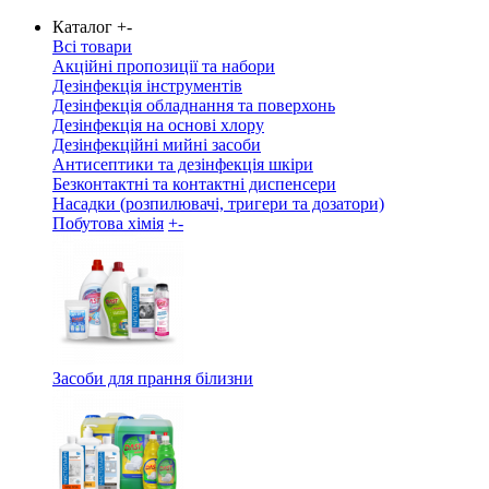
Каталог
+
-
Всі товари
Акційні пропозиції та набори
Дезінфекція інструментів
Дезінфекція обладнання та поверхонь
Дезінфекція на основі хлору
Дезінфекційні мийні засоби
Антисептики та дезінфекція шкіри
Безконтактні та контактні диспенсери
Насадки (розпилювачі, тригери та дозатори)
Побутова хімія
+
-
Засоби для прання білизни