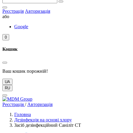
Реєстрація
Авторизація
або
Google
0
Кошик
Ваш кошик порожній!
UA
RU
Реєстрація
/
Авторизація
Головна
Дезінфекція на основі хлору
Засіб дезінфекційний Саніліт СТ