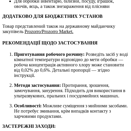
Для обробки інвентарю, білизни, посуду, іграшок,
овочів, яєць, а також знезараження від плісняви
ДОДАТКОВО ДЛЯ БЮДЖЕТНИХ УСТАНОВ
Товар представлений також на державному майданчику
закупівель
Prozorro/Prozorro Market.
РЕКОМЕНДАЦІЇ ЩОДО ЗАСТОСУВАННЯ
Приготування робочого розчину:
Розведіть засіб у воді
кімнатної температури відповідно до мети обробки —
робоча концентрація активного хлору може становити
від 0,02% до 0,6%. Детальні пропорції — згідно
інструкції.
Методи застосування:
Протирання, зрошення,
замочування, занурення. Підходить для використання в
ультразвукових, пральних і посудомийних машинах.
Особливості:
Можливе суміщення з мийними засобами.
Не потребує змивання, крім випадків контакту з
харчовими продуктами.
ЗАСТЕРЕЖНІ ЗАХОДИ: