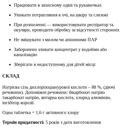
Працювати в захисному одязі та рукавичках
Уникати потрапляння в очі, на шкіру та слизові
При розпиленні — використовувати респіратор та
окуляри, проводити обробку за відсутності сторонніх
Не змішувати з милом чи аніонними ПАР
Заборонено зливати концентрат у водойми або
каналізацію
Зберігати в недоступному для дітей місці
СКЛАД
Натрієва сіль дихлорізоціанурової кислоти – 88 %, (діючі
речовини). Допоміжні речовини: бікарбонат натрію
такарбонат натрію, янтарна кислота, хлорид алюмінію,
інгібітор корозії.
Одна таблетка = 1,6 г активного хлору
Термін придатності:
5 років з дати виготовлення