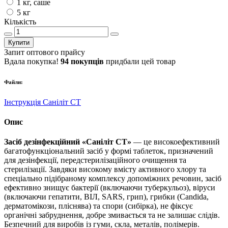
1 кг, саше
5 кг
Кількість
Купити
Запит оптового прайсу
Вдала покупка!
94 покупців
придбали цей товар
Файли:
Інструкція Саніліт СТ
Опис
Засіб дезінфекційний «Саніліт СТ»
— це високоефективний
багатофункціональний засіб у формі таблеток, призначений
для дезінфекції, передстерилізаційного очищення та
стерилізації. Завдяки високому вмісту активного хлору та
спеціально підібраному комплексу допоміжних речовин, засіб
ефективно знищує бактерії (включаючи туберкульоз), віруси
(включаючи гепатити, ВІЛ, SARS, грип), грибки (Candida,
дерматомікози, пліснява) та спори (сибірка), не фіксує
органічні забруднення, добре змивається та не залишає слідів.
Безпечний для виробів із гуми, скла, металів, полімерів.