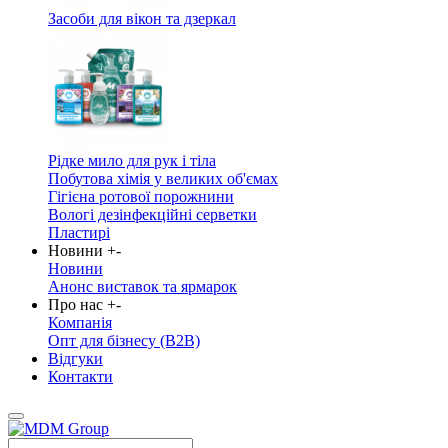
Засоби для вікон та дзеркал
Рідке мило для рук і тіла
Побутова хімія у великих об'ємах
Гігієна ротової порожнини
Вологі дезінфекційні серветки
Пластирі
Новини
+
-
Новини
Анонс виставок та ярмарок
Про нас
+
-
Компанія
Опт для бізнесу (B2B)
Відгуки
Контакти