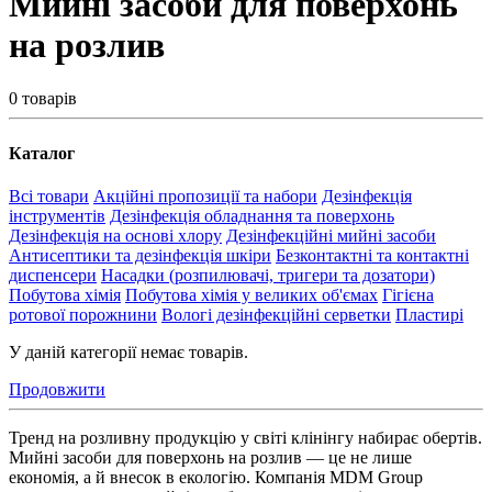
Мийні засоби для поверхонь
на розлив
0 товарів
Каталог
Всі товари
Акційні пропозиції та набори
Дезінфекція
інструментів
Дезінфекція обладнання та поверхонь
Дезінфекція на основі хлору
Дезінфекційні мийні засоби
Антисептики та дезінфекція шкіри
Безконтактні та контактні
диспенсери
Насадки (розпилювачі, тригери та дозатори)
Побутова хімія
Побутова хімія у великих об'ємах
Гігієна
ротової порожнини
Вологі дезінфекційні серветки
Пластирі
У даній категорії немає товарів.
Продовжити
Тренд на розливну продукцію у світі клінінгу набирає обертів.
Мийні засоби для поверхонь на розлив — це не лише
економія, а й внесок в екологію. Компанія MDM Group