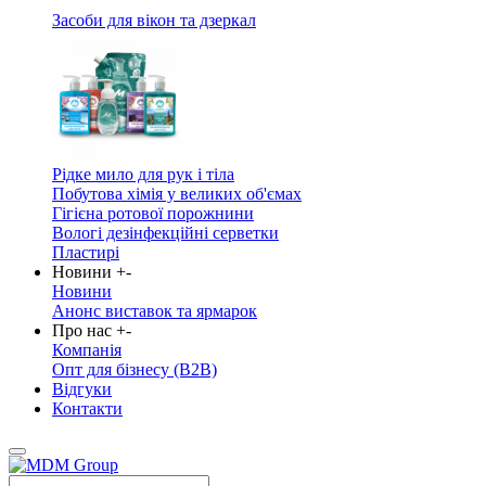
Засоби для вікон та дзеркал
Рідке мило для рук і тіла
Побутова хімія у великих об'ємах
Гігієна ротової порожнини
Вологі дезінфекційні серветки
Пластирі
Новини
+
-
Новини
Анонс виставок та ярмарок
Про нас
+
-
Компанія
Опт для бізнесу (B2B)
Відгуки
Контакти