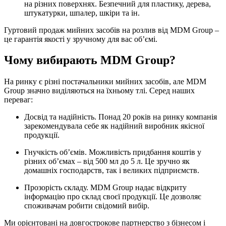
на різних поверхнях. Безпечний для пластику, дерева,
штукатурки, шпалер, шкіри та ін.
Гуртовий продаж мийних засобів на розлив від MDM Group –
це гарантія якості у зручному для вас об’ємі.
Чому вибирають MDM Group?
На ринку є різні постачальники мийних засобів, але MDM
Group значно виділяються на їхньому тлі. Серед наших
переваг:
Досвід та надійність. Понад 20 років на ринку компанія
зарекомендувала себе як надійний виробник якісної
продукції.
Гнучкість об’ємів. Можливість придбання коштів у
різних об’ємах – від 500 мл до 5 л. Це зручно як
домашніх господарств, так і великих підприємств.
Прозорість складу. MDM Group надає відкриту
інформацію про склад своєї продукції. Це дозволяє
споживачам робити свідомий вибір.
Ми орієнтовані на довгострокове партнерство з бізнесом і