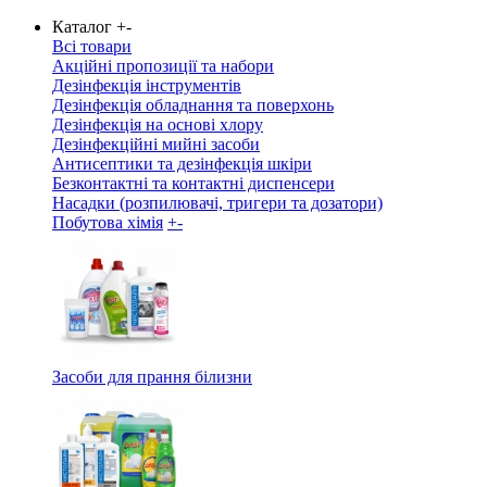
Каталог
+
-
Всі товари
Акційні пропозиції та набори
Дезінфекція інструментів
Дезінфекція обладнання та поверхонь
Дезінфекція на основі хлору
Дезінфекційні мийні засоби
Антисептики та дезінфекція шкіри
Безконтактні та контактні диспенсери
Насадки (розпилювачі, тригери та дозатори)
Побутова хімія
+
-
Засоби для прання білизни