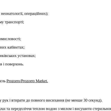
, неонатології, операційних);
му транспорті;
омисловості;
них кабінетах;
нківських установах;
в і поверхонь.
вель
Prozorro/Prozorro Market.
у рук і втирати до повного висихання (не менше 30 секунд).
и та передпліччя теплою водою з милом і висушити стерильною 