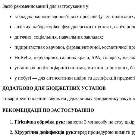
Засіб рекомендований для застосування у:
закладах охорони здоров’я всіх профілів (у т.ч. пологових
аптеках, лабораторіях, фельдшерських пунктах, санітарно
дитячих, соціальних, навчальних закладах;
підприємствах харчової, фармацевтичної, косметичної пр
HoReCa, перукарнях, салонах краси, SPA, соляріях, масаж
установах пенітенціарної системи, митниці, поштових, ба
у побуті — для антисептики шкіри та дезінфекції предметі
ДОДАТКОВО ДЛЯ БЮДЖЕТНИХ УСТАНОВ
Товар представлений також на державному майданчику закупі
РЕКОМЕНДАЦІЇ ПО ЗАСТОСУВАННЮ
Гігієнічна обробка рук:
нанести 3 мл засобу на суху шкір
Хірургічна дезінфекція рук:
перед процедурою вимити рук