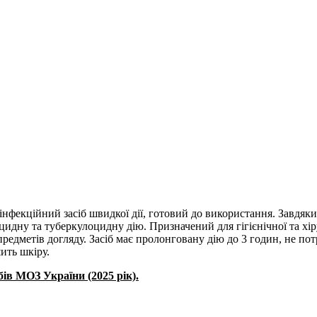
фекційний засіб швидкої дії, готовий до використання. Завдяки
цидну та туберкулоцидну дію. Призначений для гігієнічної та хі
предметів догляду. Засіб має пролонговану дію до 3 годин, не по
ить шкіру.
ів МОЗ України (2025 рік).