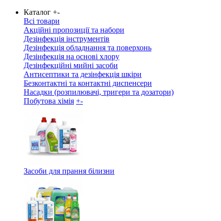
Каталог
+
-
Всі товари
Акційні пропозиції та набори
Дезінфекція інструментів
Дезінфекція обладнання та поверхонь
Дезінфекція на основі хлору
Дезінфекційні мийні засоби
Антисептики та дезінфекція шкіри
Безконтактні та контактні диспенсери
Насадки (розпилювачі, тригери та дозатори)
Побутова хімія
+
-
Засоби для прання білизни