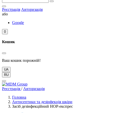
Реєстрація
Авторизація
або
Google
0
Кошик
Ваш кошик порожній!
UA
RU
Реєстрація
/
Авторизація
Головна
Антисептики та дезінфекція шкіри
Засіб дезінфекційний НОР-експрес