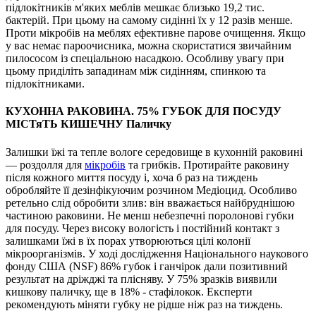
підлокітників м'яких меблів мешкає близько 19,2 тис.
бактерій. При цьому на самому сидінні їх у 12 разів менше.
Проти мікробів на меблях ефективне парове очищення. Якщо
у вас немає пароочисника, можна скористатися звичайним
пилососом із спеціальною насадкою. Особливу увагу при
цьому приділіть западинам між сидінням, спинкою та
підлокітниками.
КУХОННА РАКОВИНА. 75% ГУБОК ДЛЯ ПОСУДУ
МІСТяТЬ КИШЕЧНУ Паличку
Залишки їжі та тепле вологе середовище в кухонній раковині
— роздолля для
мікробів
та грибків. Протирайте раковину
після кожного миття посуду і, хоча б раз на тиждень
обробляйте її дезінфікуючим розчином Медіоцид. Особливо
ретельно слід обробити злив: він вважається найбруднішою
частиною раковини. Не менш небезпечні поролонові губки
для посуду. Через високу вологість і постійний контакт з
залишками їжі в їх порах утворюються цілі колонії
мікроорганізмів. У ході дослідження Національного наукового
фонду США (NSF) 86% губок і ганчірок дали позитивний
результат на дріжджі та плісняву. У 75% зразків виявили
кишкову паличку, ще в 18% - стафілокок. Експерти
рекомендують міняти губку не рідше ніж раз на тиждень.