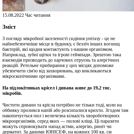
15.08.2022
Час читання
Зміст
З погляду мікробної заселеності сидіння унітазу - це не
найнебезпечніше місце в будинку, є безліч інших вогнищ
бактерій, які щодня контактують з нашим організмом.
Наприклад, зубні щітки та ігрові геймпади. Зрештою така
взаємодія призводить до харчових отруєнь та алергічних
реакцій. Ретельне прибирання у цих місцях допоможе
убезпечити сім'ю від захворювань, що викликаються
мікроскопічними організмами.
На підлокітниках крісел і дивана живе до 19,2 тис.
мікробів.
Чистити дивани та крісла потрібно не тільки тоді, коли на
оббивку пролився напій або розсипалися крихти. Згодом там
накопичується пил і величезна кількість хвороботворних
мікроорганізмів, серед яких — пилові кліщі. Ці паразити
можуть спровокувати напад астми, алергію, риніт чи
дерматит. За даними ЮНІСЕФ, на кожних 100 кв. см