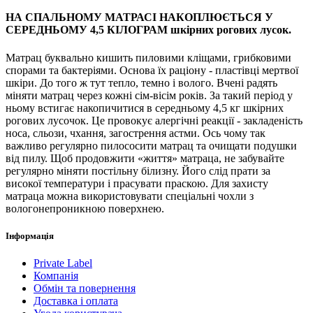
НА СПАЛЬНОМУ МАТРАСІ НАКОПЛЮЄТЬСЯ У
СЕРЕДНЬОМУ 4,5 КІЛОГРАМ шкірних рогових лусок.
Матрац буквально кишить пиловими кліщами, грибковими
спорами та бактеріями. Основа їх раціону - пластівці мертвої
шкіри. До того ж тут тепло, темно і волого. Вчені радять
міняти матрац через кожні сім-вісім років. За такий період у
ньому встигає накопичитися в середньому 4,5 кг шкірних
рогових лусочок. Це провокує алергічні реакції - закладеність
носа, сльози, чхання, загострення астми. Ось чому так
важливо регулярно пилососити матрац та очищати подушки
від пилу. Щоб продовжити «життя» матраца, не забувайте
регулярно міняти постільну білизну. Його слід прати за
високої температури і прасувати праскою. Для захисту
матраца можна використовувати спеціальні чохли з
вологонепроникною поверхнею.
Інформація
Private Label
Компанія
Обмін та повернення
Доставка і оплата