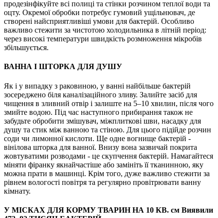
продезінфікуйте всі полиці та стінки розчином теплої води та
оцту. Окремої обробки потребує гумовий ущільнювач, де
створені найсприятливіші умови для бактерій. Особливо
важливо стежити за чистотою холодильника в літній період:
через високі температури швидкість розмноження мікробів
збільшується.
ВАННА І ШТОРКА ДЛЯ ДУШУ
Як і у випадку з раковиною, у ванні найбільше бактерій
зосереджено біля каналізаційного зливу. Залийте засіб для
чищення в зливний отвір і залиште на 5–10 хвилин, після чого
змийте водою. Під час наступного прибирання також не
забудьте обробити змішувач, міжплиткові шви, насадку для
душу та стик між ванною та стіною. Для цього підійде розчин
соди чи лимонної кислоти. Ще одне вогнище бактерій -
вінілова шторка для ванної. Внизу вона зазвичай покрита
жовтуватими розводами - це скупчення бактерій. Намагайтеся
міняти фіранку якнайчастіше або замініть її тканинною, яку
можна прати в машинці. Крім того, дуже важливо стежити за
рівнем вологості повітря та регулярно провітрювати ванну
кімнату.
У МІСКАХ ДЛЯ КОРМУ ТВАРИН НА 10 КВ. см Виявили