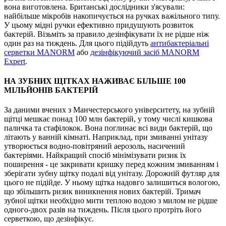
вона виготовлена. Британські дослідники з'ясували:
найбільше мікробів накопичується на ручках важільного типу.
У цьому мідні ручки ефективно придушують розвиток
бактерій. Візьміть за правило дезінфікувати їх не рідше ніж
один раз на тиждень. Для цього підійдуть
антибактеріальні
серветки MANORM
або
дезінфікуючий засіб MANORM
Expert
.
НА ЗУБНИХ ЩІТКАХ НАЖИВАЄ БІЛЬШЕ 100
МІЛЬЙОНІВ БАКТЕРІЙ
За даними вчених з Манчестерського університету, на зубній
щітці мешкає понад 100 млн бактерій, у тому числі кишкова
паличка та стафілокок. Вона поглинає всі види бактерій, що
літають у ванній кімнаті. Наприклад, при змиванні унітазу
утворюється водно-повітряний аерозоль, насичений
бактеріями. Найкращий спосіб мінімізувати ризик їх
поширення - це закривати кришку перед кожним змиванням і
зберігати зубну щітку подалі від унітазу. Дорожній футляр для
цього не підійде. У ньому щітка надовго залишиться вологою,
що збільшить ризик виникнення нових бактерій. Тримач
зубної щітки необхідно мити теплою водою з милом не рідше
одного-двох разів на тиждень. Після цього протріть його
серветкою, що дезінфікує.