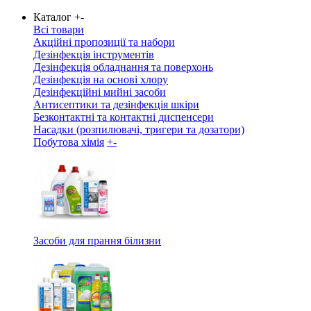
Каталог
+
-
Всі товари
Акційні пропозиції та набори
Дезінфекція інструментів
Дезінфекція обладнання та поверхонь
Дезінфекція на основі хлору
Дезінфекційні мийні засоби
Антисептики та дезінфекція шкіри
Безконтактні та контактні диспенсери
Насадки (розпилювачі, тригери та дозатори)
Побутова хімія
+
-
Засоби для прання білизни