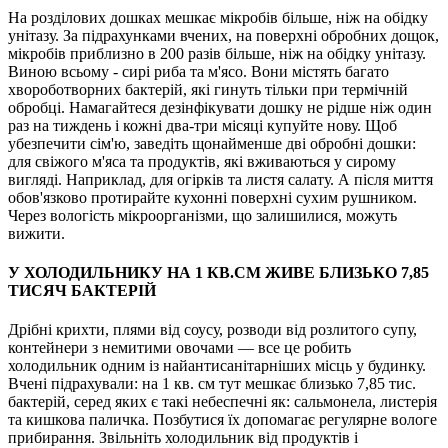
На розділових дошках мешкає мікробів більше, ніж на обідку
унітазу. За підрахунками вчених, на поверхні обробних дощок,
мікробів приблизно в 200 разів більше, ніж на обідку унітазу.
Виною всьому - сирі риба та м'ясо. Вони містять багато
хвороботворних бактерій, які гинуть тільки при термічній
обробці. Намагайтеся дезінфікувати дошку не рідше ніж один
раз на тиждень і кожні два-три місяці купуйте нову. Щоб
убезпечити сім'ю, заведіть щонайменше дві обробні дошки:
для свіжого м'яса та продуктів, які вживаються у сирому
вигляді. Наприклад, для огірків та листя салату. А після миття
обов'язково протирайте кухонні поверхні сухим рушником.
Через вологість мікроорганізми, що залишилися, можуть
вижити.
У ХОЛОДИЛЬНИКУ НА 1 КВ.СМ ЖИВЕ БЛИЗЬКО 7,85
ТИСЯЧ БАКТЕРІЙ
Дрібні крихти, плями від соусу, розводи від розлитого супу,
контейнери з немитими овочами — все це робить
холодильник одним із найантисанітарніших місць у будинку.
Вчені підрахували: на 1 кв. см тут мешкає близько 7,85 тис.
бактерій, серед яких є такі небеспечні як: сальмонела, листерія
та кишкова паличка. Позбутися їх допомагає регулярне вологе
прибирання. Звільніть холодильник від продуктів і