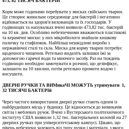
473, 82 ТИСЯЧ БАКТЕРІЙ
Корм може годинами перебувати у мисках свійських тварин.
Це створює живильне середовище для бактерій і негативно
відбивається на здоров'я вихованців та їх господарів. У
годівницях та напувалках вчені виявили 473,82 тис. бактерій
на 10 кв. див. Особливо небезпечними вважаються пластикові
та керамічні миски: у них мікробіологи знайшли кишкову
паличку та стафілокок. Найбільш нешкідливі вироби з
нержавіючої сталі та скла. Миска для корму тварин потребує
щоденного чищення. Ретельно видаліть залишки їжі за
допомогою гарячої води та миючого засобу. Раз на тиждень
годівницю необхідно замочувати в розчині, що дезінфікує,
залишити на 10 хвилин, потім ретельно промити водою і
висушити.
ДВЕРНІ РУЧКИ ТА ВИМикаЧІ МОЖУТЬ утримувати 1,
32 ТИСЯЧІ БАКТЕРІй
Через частого використання дверні ручки стають одним із
найбрудніших місць у будинку. Це відноситься до вимикачів
світла і меблевих ручок. Вчені з Вустерського політехнічного
інституту США виявили 1,32 тис. бактеріальних колоній на 27
дверних ручках при університетському кампусі. Цікаво, що
рівень небезпеки залежить від типу ручки і матеріалу, з якого