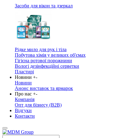
Засоби для вікон та дзеркал
Рідке мило для рук і тіла
Побутова хімія у великих об'ємах
Гігієна ротової порожнини
Вологі дезінфекційні серветки
Пластирі
Новини
+
-
Новини
Анонс виставок та ярмарок
Про нас
+
-
Компанія
Опт для бізнесу (B2B)
Відгуки
Контакти