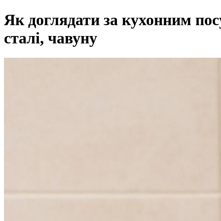
Як доглядати за кухонним пос
сталі, чавуну