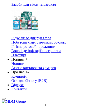
Засоби для вікон та дзеркал
Рідке мило для рук і тіла
Побутова хімія у великих об'ємах
Гігієна ротової порожнини
Вологі дезінфекційні серветки
Пластирі
Новини
+
-
Новини
Анонс виставок та ярмарок
Про нас
+
-
Компанія
Опт для бізнесу (B2B)
Відгуки
Контакти