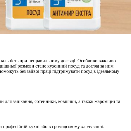
іональність при неправильному догляді. Особливо важливо
днішньої розмови стане кухонний посуд та догляд за ним.
поможуть без зайвої праці підтримувати посуд в ідеальному
ми для запікання, сотейники, ковшики, а також жароміцні та
а професійній кухні або в громадському харчуванні.