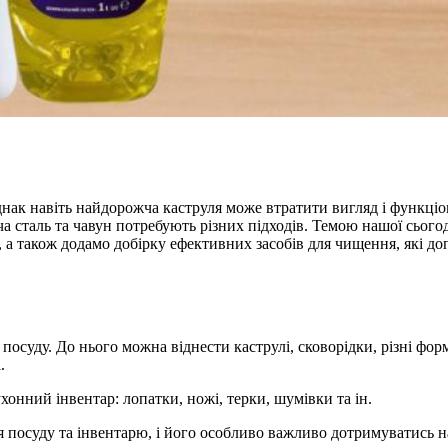
 Однак навіть найдорожча каструля може втратити вигляд і функц
ча сталь та чавун потребують різних підходів. Темою нашої сього
а також додамо добірку ефективних засобів для чищення, які до
посуду. До нього можна віднести каструлі, сковорідки, різні фор
.
онний інвентар: лопатки, ножі, терки, шумівки та ін.
я посуду та інвентарю, і його особливо важливо дотримуватись н