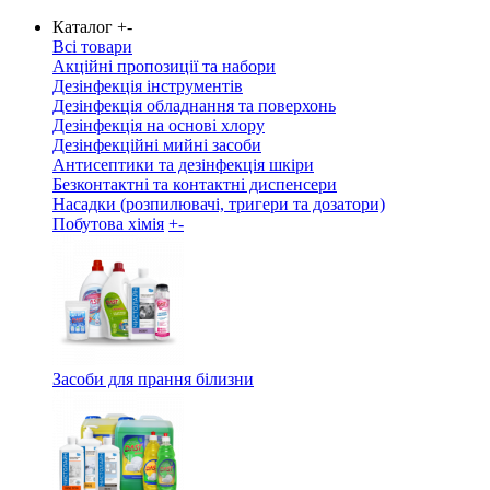
Каталог
+
-
Всі товари
Акційні пропозиції та набори
Дезінфекція інструментів
Дезінфекція обладнання та поверхонь
Дезінфекція на основі хлору
Дезінфекційні мийні засоби
Антисептики та дезінфекція шкіри
Безконтактні та контактні диспенсери
Насадки (розпилювачі, тригери та дозатори)
Побутова хімія
+
-
Засоби для прання білизни