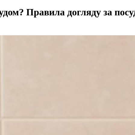
удом? Правила догляду за посу