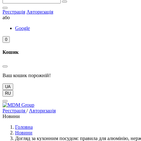
Реєстрація
Авторизація
або
Google
0
Кошик
Ваш кошик порожній!
UA
RU
Реєстрація
/
Авторизація
Новини
Головна
Новини
Догляд за кухонним посудом: правила для алюмінію, нержа