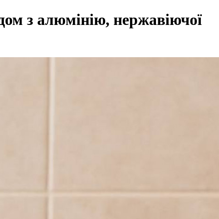
дом з алюмінію, нержавіючої