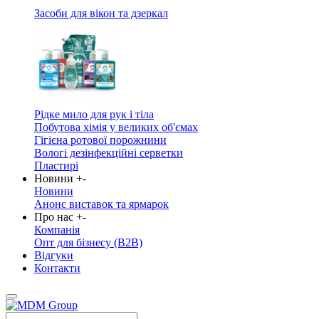
Засоби для вікон та дзеркал
Рідке мило для рук і тіла
Побутова хімія у великих об'ємах
Гігієна ротової порожнини
Вологі дезінфекційні серветки
Пластирі
Новини
+
-
Новини
Анонс виставок та ярмарок
Про нас
+
-
Компанія
Опт для бізнесу (B2B)
Відгуки
Контакти