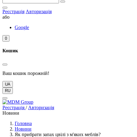
Реєстрація
Авторизація
або
Google
0
Кошик
Ваш кошик порожній!
UA
RU
Реєстрація
/
Авторизація
Новини
Головна
Новини
Як прибрати запах цвілі з м'яких меблів?