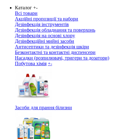
Каталог
+
-
Всі товари
Акційні пропозиції та набори
Дезінфекція інструментів
Дезінфекція обладнання та поверхонь
Дезінфекція на основі хлору
Дезінфекційні мийні засоби
Антисептики та дезінфекція шкіри
Безконтактні та контактні диспенсери
Насадки (розпилювачі, тригери та дозатори)
Побутова хімія
+
-
Засоби для прання білизни