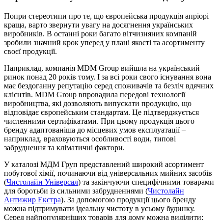
Попри стереотипи про те, що європейська продукція апріорі
краща, варто звернути увагу на досягнення українських
виробників. В останні роки багато вітчизняних компаній
зробили значний крок уперед у плані якості та асортименту
своєї продукції.
Наприклад, компанія MDM Group вийшла на український
ринок понад 20 років тому. І за всі роки свого існування вона
має бездоганну репутацію серед споживачів та безліч вдячних
клієнтів. MDM Group впровадила передові технології
виробництва, які дозволяють випускати продукцію, що
відповідає європейським стандартам. Це підтверджується
численними сертифікатами. При цьому продукція цього
бренду адаптованіша до місцевих умов експлуатації –
наприклад, враховуються особливості води, типові
забруднення та кліматичні фактори.
У каталозі МДМ Груп представлений широкий асортимент
побутової хімії, починаючи від універсальних мийних засобів
(
Чистолайн Універсал
) та закінчуючи специфічними товарами
для боротьби із сильними забрудненнями (
Чистолайн
Антижир Екстра
). За допомогою продукції цього бренду
можна підтримувати ідеальну чистоту в усьому будинку.
Серед найпопулярніших товарів для дому можна виділити: