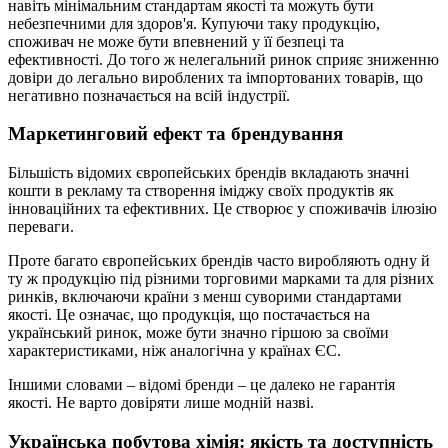
навіть мінімальним стандартам якості та можуть бути
небезпечними для здоров'я. Купуючи таку продукцію,
споживач не може бути впевнений у її безпеці та
ефективності. До того ж нелегальний ринок сприяє зниженню
довіри до легально вироблених та імпортованих товарів, що
негативно позначається на всій індустрії.
Маркетинговий ефект та брендування
Більшість відомих європейських брендів вкладають значні
кошти в рекламу та створення іміджу своїх продуктів як
інноваційних та ефективних. Це створює у споживачів ілюзію
переваги.
Проте багато європейських брендів часто виробляють одну й
ту ж продукцію під різними торговими марками та для різних
ринків, включаючи країни з менш суворими стандартами
якості. Це означає, що продукція, що постачається на
український ринок, може бути значно гіршою за своїми
характеристиками, ніж аналогічна у країнах ЄС.
Іншими словами – відомі бренди – це далеко не гарантія
якості. Не варто довіряти лише модній назві.
Українська побутова хімія: якість та доступність