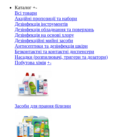
Каталог
+
-
Всі товари
Акційні пропозиції та набори
Дезінфекція інструментів
Дезінфекція обладнання та поверхонь
Дезінфекція на основі хлору
Дезінфекційні мийні засоби
Антисептики та дезінфекція шкіри
Безконтактні та контактні диспенсери
Насадки (розпилювачі, тригери та дозатори)
Побутова хімія
+
-
Засоби для прання білизни