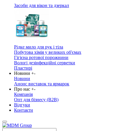
Засоби для вікон та дзеркал
Рідке мило для рук і тіла
Побутова хімія у великих об'ємах
Гігієна ротової порожнини
Вологі дезінфекційні серветки
Пластирі
Новини
+
-
Новини
Анонс виставок та ярмарок
Про нас
+
-
Компанія
Опт для бізнесу (B2B)
Відгуки
Контакти