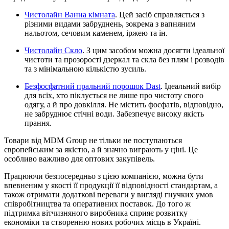
Чистолайн Ванна кімната
. Цей засіб справляється з
різними видами забруднень, зокрема з вапняним
нальотом, сечовим каменем, іржею та ін.
Чистолайн Скло
. З цим засобом можна досягти ідеальної
чистоти та прозорості дзеркал та скла без плям і розводів
та з мінімальною кількістю зусиль.
Безфосфатний пральний порошок Dast
. Ідеальний вибір
для всіх, хто піклується не лише про чистоту свого
одягу, а й про довкілля. Не містить фосфатів, відповідно,
не забруднює стічні води. Забезпечує високу якість
прання.
Товари від MDM Group не тільки не поступаються
європейським за якістю, а й значно виграють у ціні. Це
особливо важливо для оптових закупівель.
Працюючи безпосередньо з цією компанією, можна бути
впевненим у якості її продукції її відповідності стандартам, а
також отримати додаткові переваги у вигляді гнучких умов
співробітництва та оперативних поставок. До того ж
підтримка вітчизняного виробника сприяє розвитку
економіки та створенню нових робочих місць в Україні.