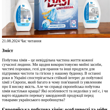
21.08.2024
Час читання
Зміст
Побутова хімія – це невіддільна частина життя кожної
сучасної людини. Ми щодня використовуємо мийні засоби,
чистячі порошки, гелі для прання та інші продукти для
підтримки чистоти та гігієни у нашому будинку. В останні
роки в Україні спостерігається стійкий інтерес до побутової
хімії з Європи, який багато в чому пов'язаний із уявленням
про її високу якість. Але чи справді європейська побутова
хімія настільки краща? Які особливості та недоліки у неї є, і чи
варто віддавати перевагу закордонній продукції перед
товарами українського виробництва?
Європейська побутова хімія: особливості та міфи