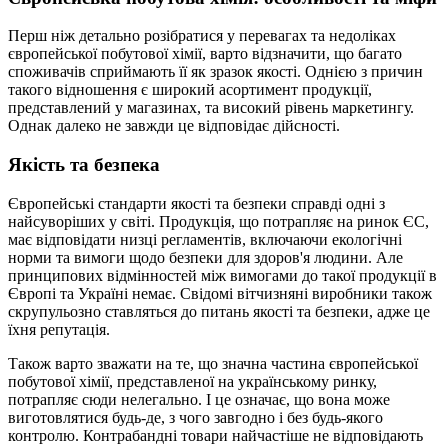
Перш ніж детально розібратися у перевагах та недоліках
європейської побутової хімії, варто відзначити, що багато
споживачів сприймають її як зразок якості. Однією з причин
такого відношення є широкий асортимент продукції,
представлений у магазинах, та високий рівень маркетингу.
Однак далеко не завжди це відповідає дійсності.
Якість та безпека
Європейські стандарти якості та безпеки справді одні з
найсуворіших у світі. Продукція, що потрапляє на ринок ЄС,
має відповідати низці регламентів, включаючи екологічні
норми та вимоги щодо безпеки для здоров'я людини. Але
принципових відмінностей між вимогами до такої продукції в
Європі та Україні немає. Свідомі вітчизняні виробники також
скрупульозно ставляться до питань якості та безпеки, адже це
їхня репутація.
Також варто зважати на те, що значна частина європейської
побутової хімії, представленої на українському ринку,
потрапляє сюди нелегально. І це означає, що вона може
виготовлятися будь-де, з чого завгодно і без будь-якого
контролю. Контрабандні товари найчастіше не відповідають