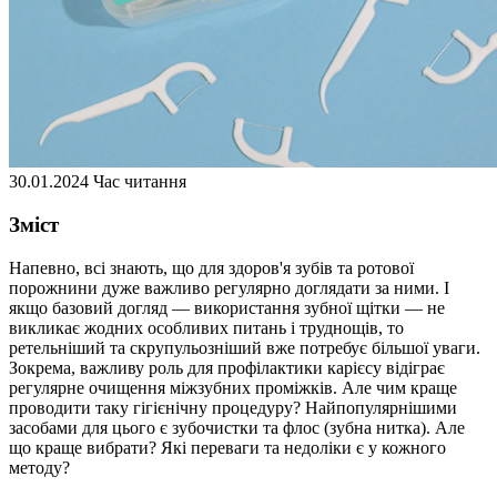
30.01.2024
Час читання
Зміст
Напевно, всі знають, що для здоров'я зубів та ротової
порожнини дуже важливо регулярно доглядати за ними. І
якщо базовий догляд — використання зубної щітки — не
викликає жодних особливих питань і труднощів, то
ретельніший та скрупульозніший вже потребує більшої уваги.
Зокрема, важливу роль для профілактики карієсу відіграє
регулярне очищення міжзубних проміжків. Але чим краще
проводити таку гігієнічну процедуру? Найпопулярнішими
засобами для цього є зубочистки та флос (зубна нитка). Але
що краще вибрати? Які переваги та недоліки є у кожного
методу?