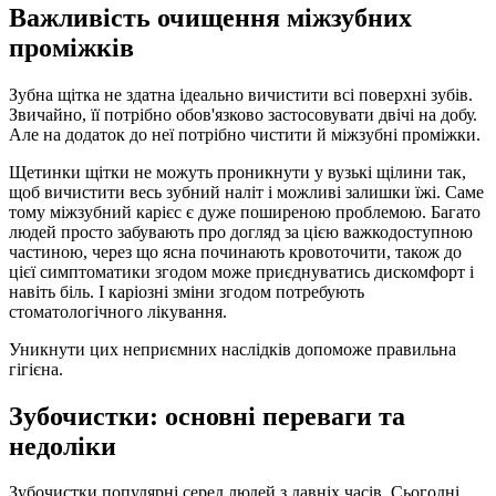
Важливість очищення міжзубних
проміжків
Зубна щітка не здатна ідеально вичистити всі поверхні зубів.
Звичайно, її потрібно обов'язково застосовувати двічі на добу.
Але на додаток до неї потрібно чистити й міжзубні проміжки.
Щетинки щітки не можуть проникнути у вузькі щілини так,
щоб вичистити весь зубний наліт і можливі залишки їжі. Саме
тому міжзубний карієс є дуже поширеною проблемою. Багато
людей просто забувають про догляд за цією важкодоступною
частиною, через що ясна починають кровоточити, також до
цієї симптоматики згодом може приєднуватись дискомфорт і
навіть біль. І каріозні зміни згодом потребують
стоматологічного лікування.
Уникнути цих неприємних наслідків допоможе правильна
гігієна.
Зубочистки: основні переваги та
недоліки
Зубочистки популярні серед людей з давніх часів. Сьогодні