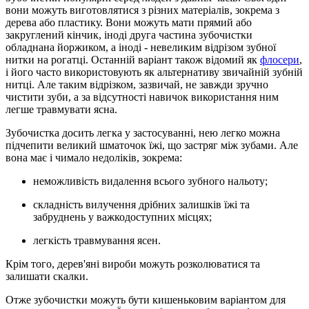
вони можуть виготовлятися з різних матеріалів, зокрема з
дерева або пластику. Вони можуть мати прямий або
закруглений кінчик, іноді друга частина зубочистки
обладнана йоржиком, а іноді - невеликим відрізом зубної
нитки на рогатці. Останній варіант також відомий як
флосери
,
і його часто використовують як альтернативу звичайній зубній
нитці. Але таким відрізком, зазвичай, не завжди зручно
чистити зуби, а за відсутності навичок використання ним
легше травмувати ясна.
Зубочистка досить легка у застосуванні, нею легко можна
підчепити великий шматочок їжі, що застряг між зубами. Але
вона має і чимало недоліків, зокрема:
неможливість видалення всього зубного нальоту;
складність вилучення дрібних залишків їжі та
забруднень у важкодоступних місцях;
легкість травмування ясен.
Крім того, дерев'яні вироби можуть розколюватися та
залишати скалки.
Отже зубочистки можуть бути кишеньковим варіантом для