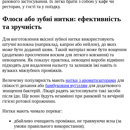
разового застосування. Їх легко брати з собою у кафе чи
ресторан, у гості та у поїздку.
Флоси або зубні нитки: ефективність
та зручність
Для виготовлення якісної зубної нитки використовують
штучні волокна (наприклад, капрон або нейлон), до яких
може бути доданий шовк. Такий матеріал може бути вощеним
(додатково просоченим воском для легкого ковзання) та
невощеним. Як показує практика, невощені вироби відмінно
підходять для видалення нальоту та залишків їжі навіть із
вузьких міжзубних проміжків.
Величезну популярність мають
нитки з ароматизаторами
для
свіжості дихання або
бамбуковим вугіллям
для додаткового
знищення бактерій. Лікарі радять застосовувати такі засоби
після їди. Ще вони будуть незамінні при ранковій та вечірній
гігієні ротової порожнини.
Нитки мають чимало переваг:
дбайливо очищають проміжки, не травмуючи ясна (за
умови правильного використання);