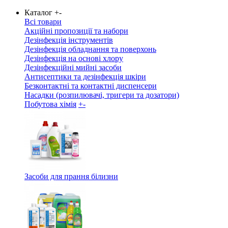
Каталог
+
-
Всі товари
Акційні пропозиції та набори
Дезінфекція інструментів
Дезінфекція обладнання та поверхонь
Дезінфекція на основі хлору
Дезінфекційні мийні засоби
Антисептики та дезінфекція шкіри
Безконтактні та контактні диспенсери
Насадки (розпилювачі, тригери та дозатори)
Побутова хімія
+
-
Засоби для прання білизни