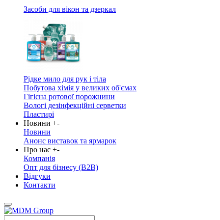
Засоби для вікон та дзеркал
Рідке мило для рук і тіла
Побутова хімія у великих об'ємах
Гігієна ротової порожнини
Вологі дезінфекційні серветки
Пластирі
Новини
+
-
Новини
Анонс виставок та ярмарок
Про нас
+
-
Компанія
Опт для бізнесу (B2B)
Відгуки
Контакти