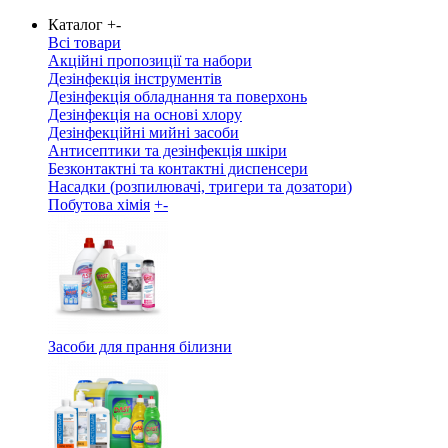
Каталог
+
-
Всі товари
Акційні пропозиції та набори
Дезінфекція інструментів
Дезінфекція обладнання та поверхонь
Дезінфекція на основі хлору
Дезінфекційні мийні засоби
Антисептики та дезінфекція шкіри
Безконтактні та контактні диспенсери
Насадки (розпилювачі, тригери та дозатори)
Побутова хімія
+
-
Засоби для прання білизни