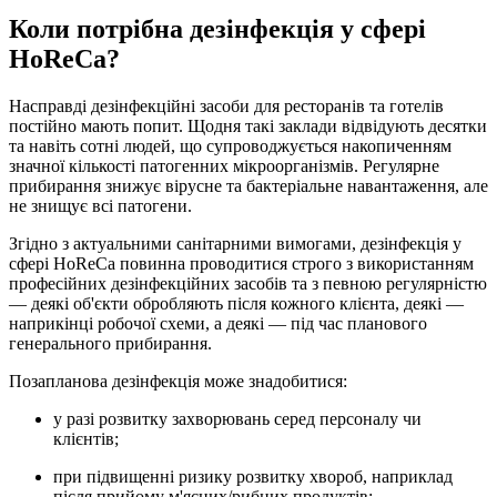
Коли потрібна дезінфекція у сфері
HoReCa?
Насправді дезінфекційні засоби для ресторанів та готелів
постійно мають попит. Щодня такі заклади відвідують десятки
та навіть сотні людей, що супроводжується накопиченням
значної кількості патогенних мікроорганізмів. Регулярне
прибирання знижує вірусне та бактеріальне навантаження, але
не знищує всі патогени.
Згідно з актуальними санітарними вимогами, дезінфекція у
сфері HoReCa повинна проводитися строго з використанням
професійних дезінфекційних засобів та з певною регулярністю
— деякі об'єкти обробляють після кожного клієнта, деякі —
наприкінці робочої схеми, а деякі — під час планового
генерального прибирання.
Позапланова дезінфекція може знадобитися:
у разі розвитку захворювань серед персоналу чи
клієнтів;
при підвищенні ризику розвитку хвороб, наприклад
після прийому м'ясних/рибних продуктів;