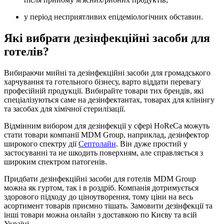
у період несприятливих епідеміологічних обставин.
Які вибрати дезінфекційні засоби для
готелів?
Вибираючи мийні та дезінфекційні засоби для громадського
харчування та готельного бізнесу, варто віддати перевагу
професійній продукції. Вибирайте товари тих брендів, які
спеціалізуються саме на дезінфектантах, товарах для клінінгу
та засобах для хімічної стерилізації.
Відмінним вибором для дезінфекції у сфері HoReCa можуть
стати товари компанії MDM Group, наприклад, дезінфектор
широкого спектру дії
Септолайн
. Він дуже простий у
застосуванні та не шкодить поверхням, але справляється з
широким спектром патогенів.
Придбати дезінфекційні засоби для готелів MDM Group
можна як гуртом, так і в роздріб. Компанія дотримується
здорового підходу до ціноутворення, тому ціни на весь
асортимент товарів приємно тішать. Замовити дезінфекції та
інші товари можна онлайн з доставкою по Києву та всій
Україні.