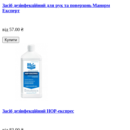
Засіб дезінфекційний для рук та поверхонь Манорм
Експерт
від 57.00 ₴
Купити
Засіб дезінфекційний НОР-експрес
від 83.00 ₴