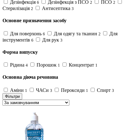
Дезінфекція
Дезінфекція з ПСО
ПСО
6
2
2
Стерилізація
Антисептика
2
3
Основне призначення засобу
Для поверхонь
Для одягу та тканин
Для
6
2
інструментів
Для рук
6
3
Форма випуску
Рідина
Порошок
Концентрат
4
1
1
Основна діюча речовина
Аміни
ЧАСи
Пероксиди
Спирт
1
3
1
3
Фільтри