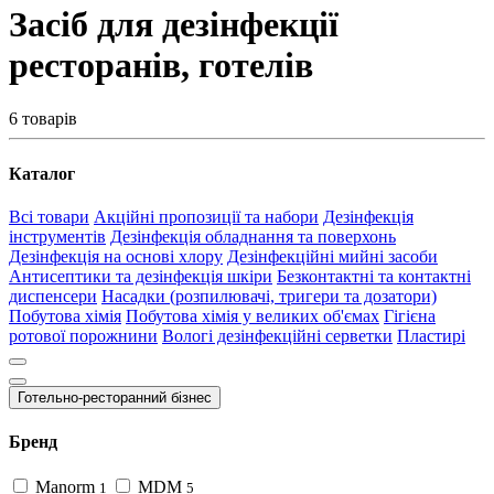
Засіб для дезінфекції
ресторанів, готелів
6 товарів
Каталог
Всі товари
Акційні пропозиції та набори
Дезінфекція
інструментів
Дезінфекція обладнання та поверхонь
Дезінфекція на основі хлору
Дезінфекційні мийні засоби
Антисептики та дезінфекція шкіри
Безконтактні та контактні
диспенсери
Насадки (розпилювачі, тригери та дозатори)
Побутова хімія
Побутова хімія у великих об'ємах
Гігієна
ротової порожнини
Вологі дезінфекційні серветки
Пластирі
Готельно-ресторанний бізнес
Бренд
Manorm
MDM
1
5