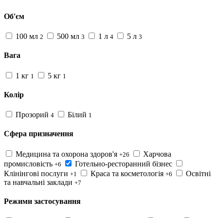
Об'єм
100 мл
500 мл
1 л
5 л
2
3
4
3
Вага
1 кг
5 кг
1
1
Колір
Прозорий
Білий
4
1
Сфера призначення
Медицина та охорона здоров'я
Харчова
+26
промисловість
Готельно-ресторанний бізнес
+6
Клінінгові послуги
Краса та косметологія
Освітні
+1
+6
та навчальні заклади
+7
Режими застосування