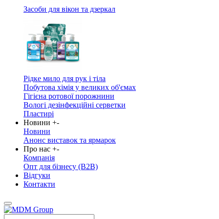
Засоби для вікон та дзеркал
Рідке мило для рук і тіла
Побутова хімія у великих об'ємах
Гігієна ротової порожнини
Вологі дезінфекційні серветки
Пластирі
Новини
+
-
Новини
Анонс виставок та ярмарок
Про нас
+
-
Компанія
Опт для бізнесу (B2B)
Відгуки
Контакти