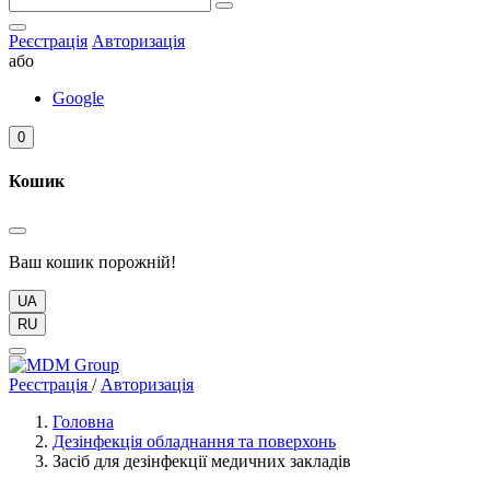
Реєстрація
Авторизація
або
Google
0
Кошик
Ваш кошик порожній!
UA
RU
Реєстрація
/
Авторизація
Головна
Дезінфекція обладнання та поверхонь
Засіб для дезінфекції медичних закладів