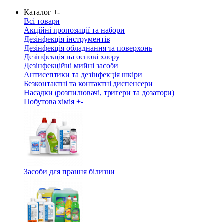
Каталог
+
-
Всі товари
Акційні пропозиції та набори
Дезінфекція інструментів
Дезінфекція обладнання та поверхонь
Дезінфекція на основі хлору
Дезінфекційні мийні засоби
Антисептики та дезінфекція шкіри
Безконтактні та контактні диспенсери
Насадки (розпилювачі, тригери та дозатори)
Побутова хімія
+
-
Засоби для прання білизни