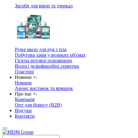
Засоби для вікон та дзеркал
Рідке мило для рук і тіла
Побутова хімія у великих об'ємах
Гігієна ротової порожнини
Вологі дезінфекційні серветки
Пластирі
Новини
+
-
Новини
Анонс виставок та ярмарок
Про нас
+
-
Компанія
Опт для бізнесу (B2B)
Відгуки
Контакти