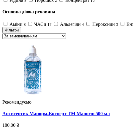
Рідина
Порошок
Концентрат
8
2
16
Основна діюча речовина
Аміни
ЧАСи
Альдегіди
Пероксиди
Ен
8
17
4
3
Фільтри
Рекомендуємо
Антисептик Манорм-Експерт TM Manorm 500 мл
180.00 ₴