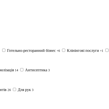
Готельно-ресторанний бізнес
Клінінгові послуги
6
+6
+1
илізація
Антисептика
14
3
нтів
Для рук
26
3