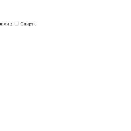
зими
Спирт
2
6