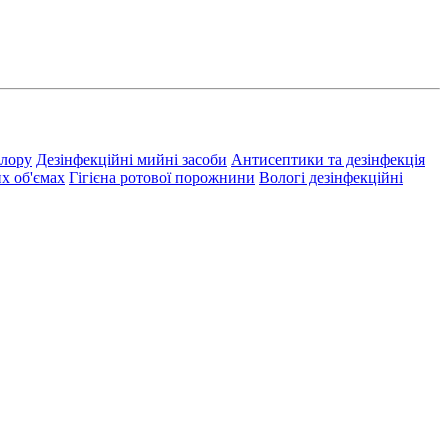
хлору
Дезінфекційні мийні засоби
Антисептики та дезінфекція
их об'ємах
Гігієна ротової порожнини
Вологі дезінфекційні