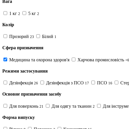
Вага
1 кг
5 кг
2
2
Колір
Прозорий
Білий
23
1
Сфера призначення
Медицина та охорона здоров'я
Харчова промисловість
+
Режими застосування
Дезінфекція
Дезінфекція з ПСО
ПСО
Стер
26
17
16
Основне призначення засобу
Для поверхонь
Для одягу та тканин
Для інструме
21
2
Форма випуску