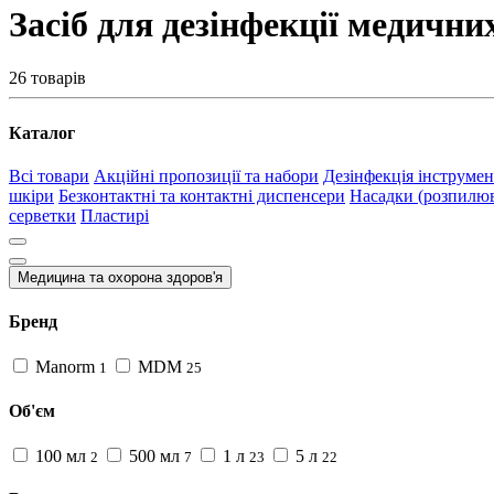
Засіб для дезінфекції медични
26 товарів
Каталог
Всі товари
Акційні пропозиції та набори
Дезінфекція інструмен
шкіри
Безконтактні та контактні диспенсери
Насадки (розпилюва
серветки
Пластирі
Медицина та охорона здоров'я
Бренд
Manorm
MDM
1
25
Об'єм
100 мл
500 мл
1 л
5 л
2
7
23
22